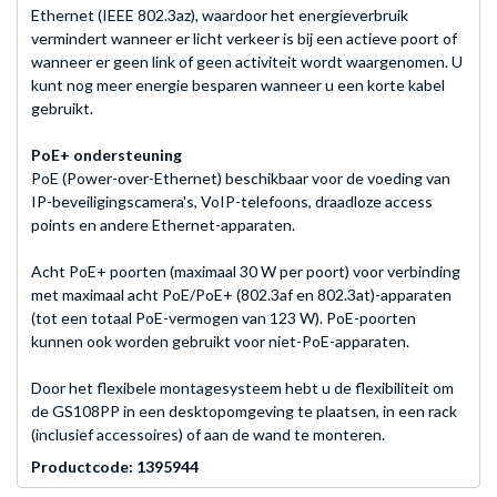
Ethernet (IEEE 802.3az), waardoor het energieverbruik
vermindert wanneer er licht verkeer is bij een actieve poort of
wanneer er geen link of geen activiteit wordt waargenomen. U
kunt nog meer energie besparen wanneer u een korte kabel
gebruikt.
PoE+ ondersteuning
PoE (Power-over-Ethernet) beschikbaar voor de voeding van
IP-beveiligingscamera's, VoIP-telefoons, draadloze access
points en andere Ethernet-apparaten.
Acht PoE+ poorten (maximaal 30 W per poort) voor verbinding
met maximaal acht PoE/PoE+ (802.3af en 802.3at)-apparaten
(tot een totaal PoE-vermogen van 123 W). PoE-poorten
kunnen ook worden gebruikt voor niet-PoE-apparaten.
Door het flexibele montagesysteem hebt u de flexibiliteit om
de GS108PP in een desktopomgeving te plaatsen, in een rack
(inclusief accessoires) of aan de wand te monteren.
Productcode: 1395944