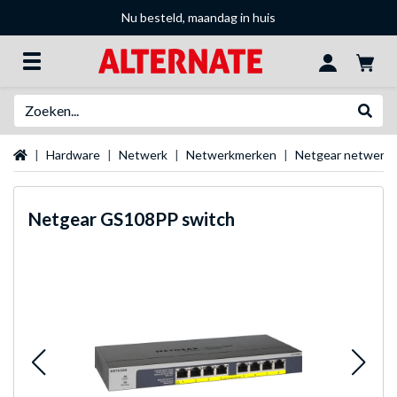
Nu besteld, maandag in huis
Zoeken
Websh
Startpagina
Hardware
Netwerk
Netwerkmerken
Netgear netwerkt
Netgear
GS108PP switch