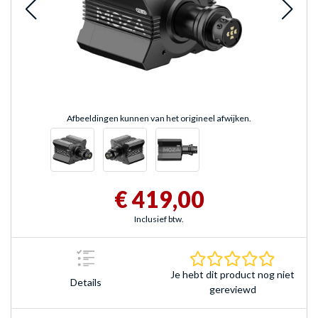
Afbeeldingen kunnen van het origineel afwijken.
€ 419,00
Inclusief btw.
0.0 sterr
Je hebt dit product nog niet
Details
gereviewd