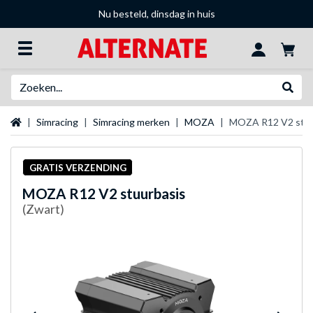
Nu besteld, dinsdag in huis
Zoeken
Websh
Startpagina
Simracing
Simracing merken
MOZA
MOZA R12 V2 stuu
GRATIS VERZENDING
MOZA
R12 V2 stuurbasis
(Zwart)