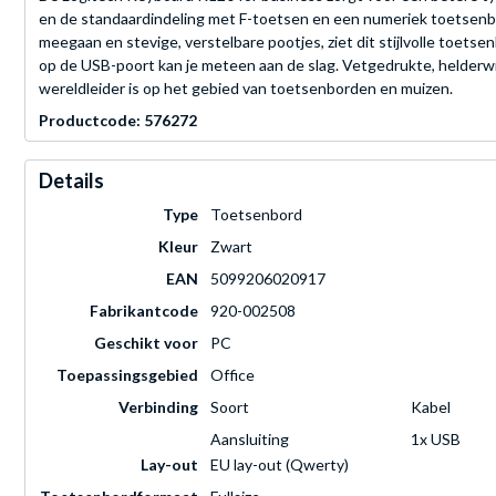
en de standaardindeling met F-toetsen en een numeriek toetsenbl
meegaan en stevige, verstelbare pootjes, ziet dit stijlvolle toetsen
op de USB-poort kan je meteen aan de slag. Vetgedrukte, helderwi
wereldleider is op het gebied van toetsenborden en muizen.
Productcode: 576272
Details
Type
Toetsenbord
Kleur
Zwart
EAN
5099206020917
Fabrikantcode
920-002508
Geschikt voor
PC
Toepassingsgebied
Office
Verbinding
Soort
Kabel
Aansluiting
1x USB
Lay-out
EU lay-out (Qwerty)