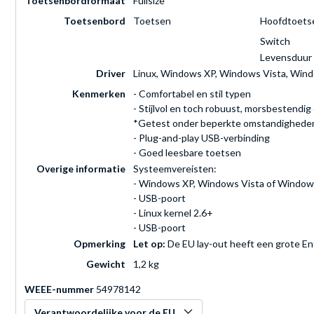
Toetsenbordformaat
Fullsize
Toetsenbord
Toetsen
Hoofdtoets
Switch
Levensduur
Driver
Linux, Windows XP, Windows Vista, Win
Kenmerken
- Comfortabel en stil typen
- Stijlvol en toch robuust, morsbestendi
*Getest onder beperkte omstandigheden (m
- Plug-and-play USB-verbinding
- Goed leesbare toetsen
Overige informatie
Systeemvereisten:
- Windows XP, Windows Vista of Window
- USB-poort
- Linux kernel 2.6+
- USB-poort
Opmerking
Let op:
De EU lay-out heeft een grote Ente
Gewicht
1,2 kg
WEEE-nummer
54978142
Verantwoordelijke voor de EU