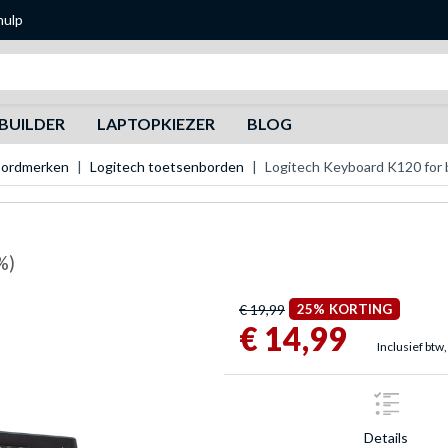
hulp
Zoeken
BUILDER
LAPTOPKIEZER
BLOG
bordmerken
Logitech toetsenborden
Logitech Keyboard K120 for 
%)
€ 19,99
25%
KORTING
€ 14,99
Inclusief btw,
Details