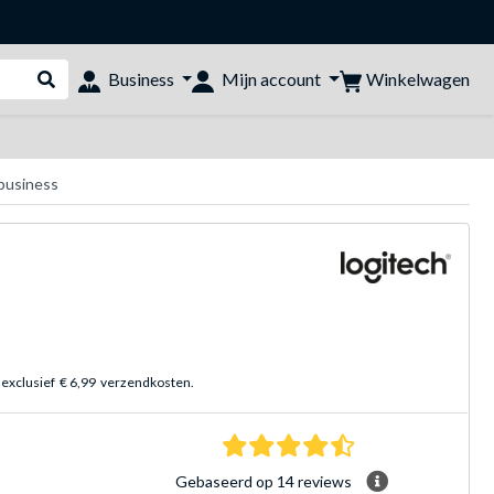
Winkelwagen
Business
Mijn account
Webshop doorzoeken
business
 exclusief
€ 6,99
verzendkosten.
4.7 sterren Gebasee
Gebaseerd op 14 reviews