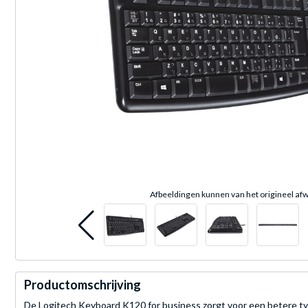
Afbeeldingen kunnen van het origineel afw
Productomschrijving
De Logitech Keyboard K120 for business zorgt voor een betere typ