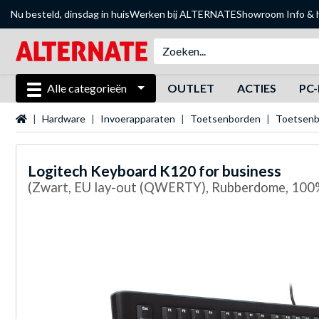
Nu besteld, dinsdag in huis
Werken bij ALTERNATE
Showroom
Info & 
Alle categorieën
OUTLET
ACTIES
PC-
Startpagina
Hardware
Invoerapparaten
Toetsenborden
Toetsen
Logitech
Keyboard K120 for business
(Zwart, EU lay-out (QWERTY), Rubberdome, 100