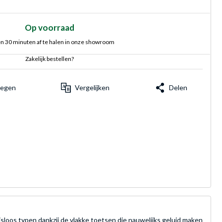
Op voorraad
n 30 minuten af te halen in onze showroom
Zakelijk bestellen?
voegen
Vergelijken
Delen
loos typen dankzij de vlakke toetsen die nauwelijks geluid maken