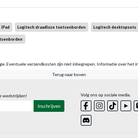
 iPad
Logitech draadloze toetsenborden
Logitech desktopsets
etsenborden
rage. Eventuele verzendkosten zijn niet inbegrepen.
Informatie over het i
Terug naar boven
Volg ons op sociale media.
e wedstrijden!
Inschrijven