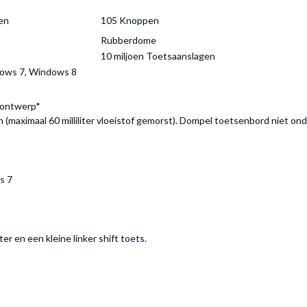
en
105 Knoppen
Rubberdome
10 miljoen Toetsaanslagen
dows 7, Windows 8
g ontwerp*
aximaal 60 milliliter vloeistof gemorst). Dompel toetsenbord niet onder
s 7
r en een kleine linker shift toets.