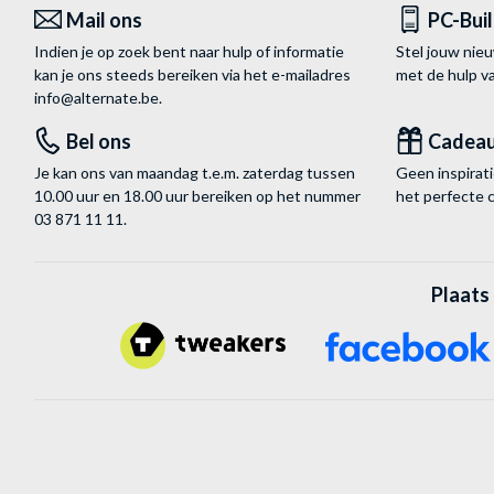
Mail ons
PC-Bui
Indien je op zoek bent naar hulp of informatie
Stel jouw nie
kan je ons steeds bereiken via het
e-mailadres
met de hulp 
info@alternate.be
.
Bel ons
Cadea
Je kan ons van maandag t.e.m. zaterdag tussen
Geen inspira
10.00 uur en 18.00 uur bereiken op het nummer
het perfecte 
03 871 11 11
.
Plaats