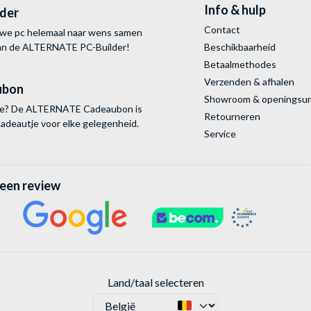
Info & hulp
lder
Contact
uwe pc helemaal naar wens samen
van de ALTERNATE
PC-Builder!
Beschikbaarheid
Betaalmethodes
Verzenden & afhalen
ubon
Showroom & openingsu
tie? De ALTERNATE Cadeaubon is
Retourneren
cadeautje voor elke gelegenheid.
Service
 een review
Land/taal selecteren