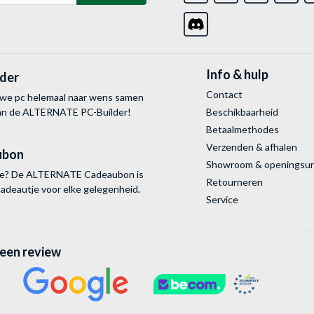
Info & hulp
lder
Contact
uwe pc helemaal naar wens samen
van de ALTERNATE
PC-Builder!
Beschikbaarheid
Betaalmethodes
Verzenden & afhalen
ubon
Showroom & openingsu
tie? De ALTERNATE Cadeaubon is
Retourneren
cadeautje voor elke gelegenheid.
Service
 een review