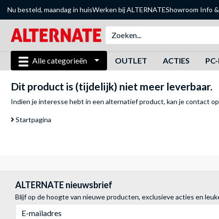
Nu besteld, maandag in huis
Werken bij ALTERNATE
Showroom
Info &
Alle categorieën
OUTLET
ACTIES
PC-
Dit product is (tijdelijk) niet meer leverbaar.
Indien je interesse hebt in een alternatief product, kan je
contact o
Startpagina
ALTERNATE nieuwsbrief
Blijf op de hoogte van nieuwe producten, exclusieve acties en leuk
E-mailadres