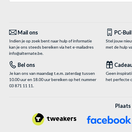
Mail ons
PC-Bui
Indien je op zoek bent naar hulp of informatie
Stel jouw nie
kan je ons steeds bereiken via het
e-mailadres
met de hulp 
info@alternate.be
.
Bel ons
Cadea
Je kan ons van maandag t.e.m. zaterdag tussen
Geen inspira
10.00 uur en 18.00 uur bereiken op het nummer
het perfecte 
03 871 11 11
.
Plaats