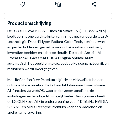
Productomschrijving
De LG OLED evo AI G6 55 inch 4K Smart TV (OLED55G69LS)
biedt een hoogwaardige kijkervaring met geavanceerde OLED-
technologie. Dankzij Hyper Radiant Color Tech, perfect zwart
en perfecte kleuren geniet je van indrukwekkend contrast,
levendige beelden en scherpe details. De krachtige α11 AI
Processor 4K Gen3 met Dual AI Engine optimaliseert
automatisch het beeld en geluid, zodat elke scène natuurlijk en
realistisch wordt weergegeven.
Met Reflection Free Premium blijft de beeldkwaliteit helder,
ook in lichtere ruimtes. De tv beschikt daarnaast over slimme
AI-functies via webOS, waaronder gepersonaliseerde
instellingen en handige AI-mogelijkheden. Voor gamers biedt
de LG OLED evo AI G6 ondersteuning voor 4K 165Hz, NVIDIA
G-SYNC en AMD FreeSync Premium voor een vloeiende en
snelle game-ervaring.