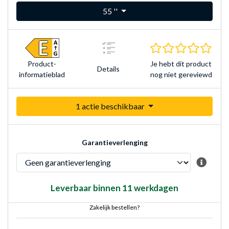
55 ''
0.0 s
Je hebt dit product
Product­
Details
nog niet gereviewd
informatieblad
1 actie beschikbaar
Garantieverlenging
Leverbaar binnen 11 werkdagen
Zakelijk bestellen?