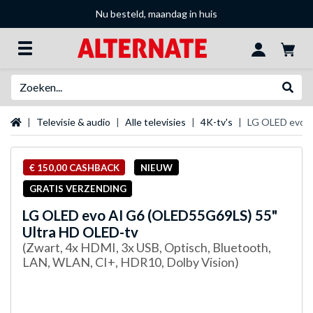
Nu besteld, maandag in huis
Zoeken
Websh
Startpagina
Televisie & audio
Alle televisies
4K-tv's
LG OLED evo A
€ 150,00 CASHBACK
NIEUW
GRATIS VERZENDING
LG
OLED evo AI G6 (OLED55G69LS) 55"
Ultra HD OLED-tv
(Zwart, 4x HDMI, 3x USB, Optisch, Bluetooth,
LAN, WLAN, CI+, HDR10, Dolby Vision)