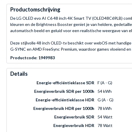
Productomschrijving
De LG OLED evo AI C6 48 inch 4K Smart TV (OLED48C69LB) combine
kleuren en de Brightness Booster geniet je van heldere, gedetail
automatisch beeld en geluid voor een realistische weergave van e
Deze stijlvolle 48 inch OLED-tv beschikt over webOS met handig
G-SYNC en AMD FreeSync Premium, waardoor games vloeiend en r
Productcode: 1949983
Details
Energie-efficiëntieklasse SDR
F (A - G)
Energieverbruik SDR per 1000h
54 kWh
Energie-efficiëntieklasse HDR
G (A - G)
Energieverbruik HDR per 1000h
78 kWh
Energieverbruik SDR
54 Watt
Energieverbruik HDR
78 Watt