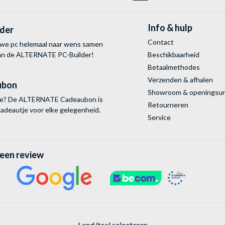
Info & hulp
lder
Contact
uwe pc helemaal naar wens samen
van de ALTERNATE
PC-Builder!
Beschikbaarheid
Betaalmethodes
Verzenden & afhalen
ubon
Showroom & openingsu
tie? De ALTERNATE Cadeaubon is
Retourneren
cadeautje voor elke gelegenheid.
Service
 een review
Land/taal selecteren