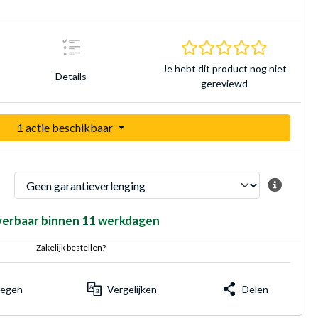
0.0 sterre
Je hebt dit product nog niet
Details
gereviewd
1 actie beschikbaar
verbaar binnen 11 werkdagen
Zakelijk bestellen?
voegen
Vergelijken
Delen