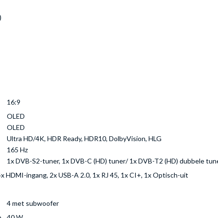
)
16:9
OLED
OLED
Ultra HD/4K, HDR Ready, HDR10, DolbyVision, HLG
165 Hz
1x DVB-S2-tuner, 1x DVB-C (HD) tuner/ 1x DVB-T2 (HD) dubbele tun
 HDMI-ingang, 2x USB-A 2.0, 1x RJ 45, 1x CI+, 1x Optisch-uit
4 met subwoofer
n
40 W