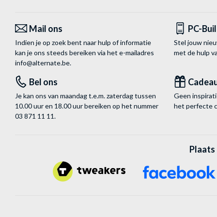
Mail ons
PC-Bui
Indien je op zoek bent naar hulp of informatie
Stel jouw nie
kan je ons steeds bereiken via het
e-mailadres
met de hulp 
info@alternate.be
.
Bel ons
Cadea
Je kan ons van maandag t.e.m. zaterdag tussen
Geen inspira
10.00 uur en 18.00 uur bereiken op het nummer
het perfecte 
03 871 11 11
.
Plaats