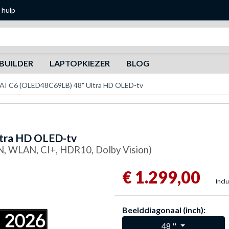
 hulp
Zoeken
BUILDER
LAPTOPKIEZER
BLOG
AI C6 (OLED48C69LB) 48" Ultra HD OLED-tv
tra HD OLED-tv
AN, WLAN, CI+, HDR10, Dolby Vision)
€ 1.299,00
Inclu
Beelddiagonaal (inch):
48 ''