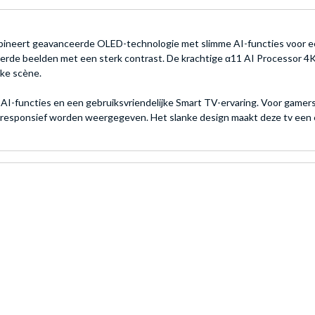
ert geavanceerde OLED-technologie met slimme AI-functies voor een i
leerde beelden met een sterk contrast. De krachtige α11 AI Processor 4
lke scène.
e AI-functies en een gebruiksvriendelijke Smart TV-ervaring. Voor gam
esponsief worden weergegeven. Het slanke design maakt deze tv een 