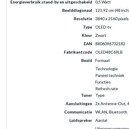
Energieverbruik stand-by en uitgeschakeld
0,5 Watt
Beelddiagonaal
121.92 cm (48 inch
Resolutie
3840 x 2160 pixels
Type
OLED-tv
Kleur
Zwart
EAN
8806096732182
Fabrikantcode
OLED48C69LB
Beeld
Formaat
Technologie
Paneel techniek
Functies
Refresh rate
Tuner
Type
Aansluitingen
2x Antenne-Out, 4x
Communicatie
WLAN, Bluetooth
Luidspreker
Aantal
Uitgangsvermoge