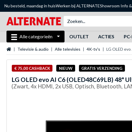
Nu besteld, maandag in huis
Werken bij ALTERNATE
Showroom
Info &
Alle categorieën
OUTLET
ACTIES
PC-
Startpagina
Televisie & audio
Alle televisies
4K-tv's
LG OLED evo 
€ 75,00 CASHBACK
NIEUW
GRATIS VERZENDING
LG
OLED evo AI C6 (OLED48C69LB) 48" Ul
(Zwart, 4x HDMI, 2x USB, Optisch, Bluetooth, L