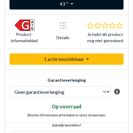
43 ''
0.0 s
Je hebt dit product
Product­
Details
nog niet gereviewd
informatieblad
1 actie beschikbaar
Garantieverlenging
Op voorraad
Binnen 30 minuten af te halen in onze showroom
Zakelijk bestellen?