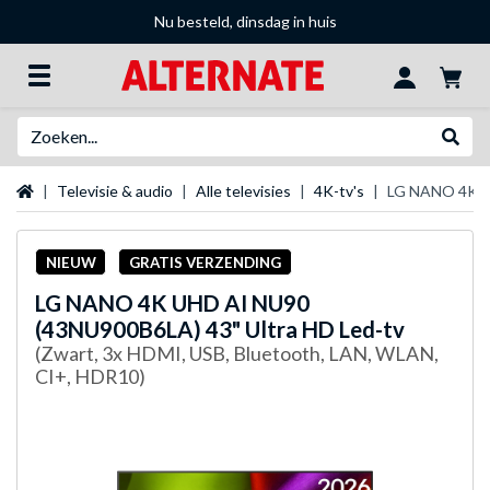
Nu besteld, dinsdag in huis
Zoeken
Websh
Startpagina
Televisie & audio
Alle televisies
4K-tv's
LG NANO 4K UH
NIEUW
GRATIS VERZENDING
LG
NANO 4K UHD AI NU90
(43NU900B6LA) 43" Ultra HD Led-tv
(Zwart, 3x HDMI, USB, Bluetooth, LAN, WLAN,
CI+, HDR10)