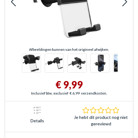
Afbeeldingen kunnen van het origineel afwijken.
€ 9,99
Inclusief btw, exclusief
€ 6,99
verzendkosten.
0.0 sterr
Je hebt dit product nog niet
Details
gereviewd