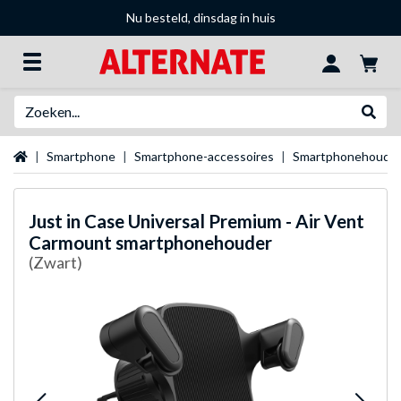
Nu besteld, dinsdag in huis
Zoeken
Websh
Startpagina
Smartphone
Smartphone-accessoires
Smartphonehoude
Just in Case
Universal Premium - Air Vent
Carmount smartphonehouder
(Zwart)