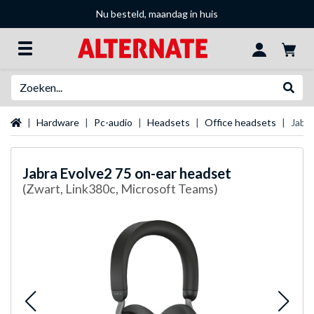
Nu besteld, maandag in huis
Zoeken
Websh
Startpagina
Hardware
Pc-audio
Headsets
Office headsets
Jabra
Jabra
Evolve2 75 on-ear headset
(Zwart, Link380c, Microsoft Teams)