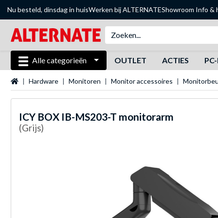
Nu besteld, dinsdag in huis
Werken bij ALTERNATE
Showroom
Info & 
Alle categorieën
OUTLET
ACTIES
PC-
Startpagina
Hardware
Monitoren
Monitor accessoires
Monitorbeu
ICY BOX
IB-MS203-T monitorarm
(Grijs)