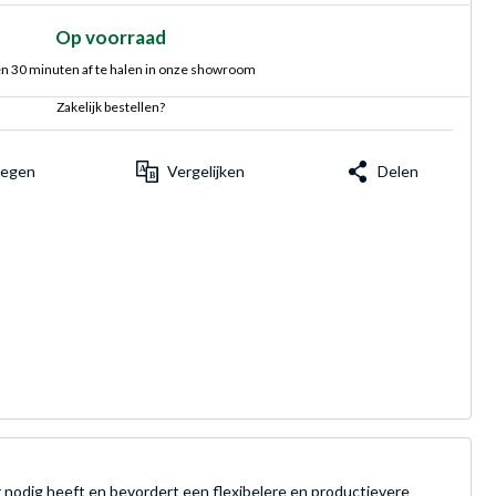
Op voorraad
n 30 minuten af te halen in onze showroom
Zakelijk bestellen?
voegen
Vergelijken
Delen
nodig heeft en bevordert een flexibelere en productievere