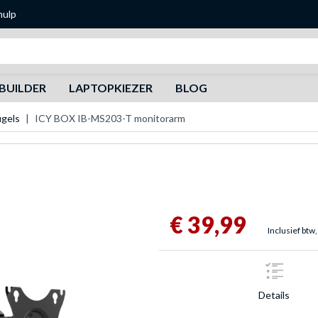
hulp
Zoeken
BUILDER
LAPTOPKIEZER
BLOG
gels
ICY BOX IB-MS203-T monitorarm
€ 39,99
Inclusief btw,
Details