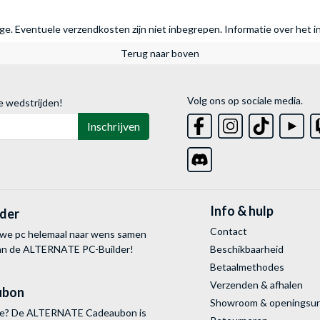
rage. Eventuele verzendkosten zijn niet inbegrepen.
Informatie over het i
Terug naar boven
Volg ons op sociale media.
e wedstrijden!
Inschrijven
Info & hulp
lder
Contact
uwe pc helemaal naar wens samen
van de ALTERNATE
PC-Builder!
Beschikbaarheid
Betaalmethodes
Verzenden & afhalen
ubon
Showroom & openingsu
tie? De ALTERNATE Cadeaubon is