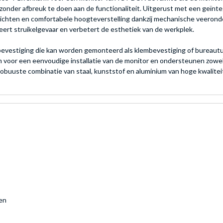
onder afbreuk te doen aan de functionaliteit. Uitgerust met een geïnt
ichten en comfortabele hoogteverstelling dankzij mechanische veeronde
rt struikelgevaar en verbetert de esthetiek van de werkplek.
vestiging die kan worden gemonteerd als klembevestiging of bureautule
voor een eenvoudige installatie van de monitor en ondersteunen zowel
robuuste combinatie van staal, kunststof en aluminium van hoge kwalite
en