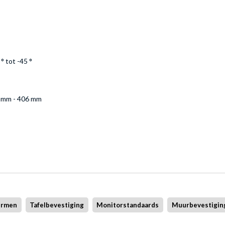
° tot -45 °
 mm - 406 mm
ermen
Tafelbevestiging
Monitorstandaards
Muurbevestigin