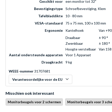
Geschikt voor
een monitor tot 32"
Bevestigingstype
Schroefbevestiging, Klem
Tafelbladdikte
10 - 80 mm
VESA-standaard
75 x 75 mm, 100 x 100 mm
Ergonomie
Kantelhoek
Van +90 
Draaibaar
± 90 °
Zwenkbaar
± 180 °
Hoogte verstelbaar
Van 158
Aantal ondersteunde apparaten
Voor 1 Apparaat
Draagkracht
9 kg
WEEE-nummer
31707681
Verantwoordelijke voor de EU
Misschien ook interessant
Monitorbeugels voor 2 schermen
Monitorbeugels voor 3 sch