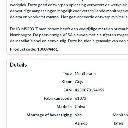
werkplek. Deze goed ontworpen oplossing verbetert de werkplek z
eenvoudige aanpassingen mogelijk voor verschillende monitorgew
de arm en voorkomt rommel. Het geavanceerde ontwerp minimalisee
De IB-MS203-T monitorarm heeft een veelzijdige metalen bureaube
klemhoogte. De peervormige VESA sleuven met sleufgaten zorgen 
de installatie snel en eenvoudig. Deze houder is gemaakt van een 
Productcode: 100094461
Details
Type
Monitorarm
Kleur
Grijs
EAN
4250078174059
Fabrikantcode
61073
Made in
China
Montage of bevestiging
Van
Monitor
Aan/op
Tafels