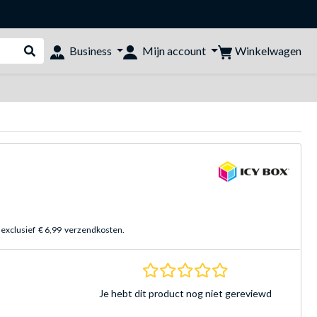
Winkelwagen
Business
Mijn account
Webshop doorzoeken
 exclusief
€ 6,99
verzendkosten.
0.0 sterren Gebasee
Je hebt dit product nog niet gereviewd