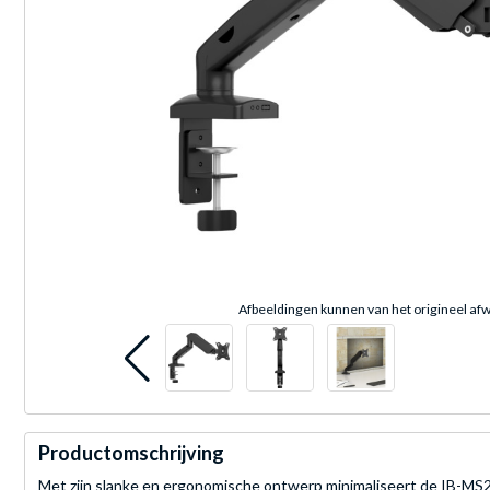
Afbeeldingen kunnen van het origineel afw
Productomschrijving
Met zijn slanke en ergonomische ontwerp minimaliseert de IB-MS2