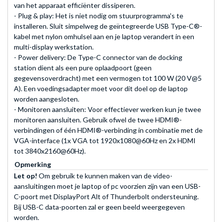
van het apparaat efficiënter dissiperen.
- Plug & play: Het is niet nodig om stuurprogramma's te
installeren. Sluit simpelweg de geïntegreerde USB Type-C®-
kabel met nylon omhulsel aan en je laptop verandert in een
multi-display werkstation.
- Power delivery: De Type-C connector van de docking
station dient als een pure oplaadpoort (geen
gegevensoverdracht) met een vermogen tot 100 W (20 V@5
A). Een voedingsadapter moet voor dit doel op de laptop
worden aangesloten.
- Monitoren aansluiten: Voor effectiever werken kun je twee
monitoren aansluiten. Gebruik ofwel de twee HDMI®-
verbindingen of één HDMI®-verbinding in combinatie met de
VGA-interface (1x VGA tot 1920x1080@60Hz en 2x HDMI
tot 3840x2160@60Hz).
Opmerking
Let op!
Om gebruik te kunnen maken van de video-
aansluitingen moet je laptop of pc voorzien zijn van een USB-
C-poort met DisplayPort Alt of Thunderbolt ondersteuning.
Bij USB-C data-poorten zal er geen beeld weergegeven
worden.