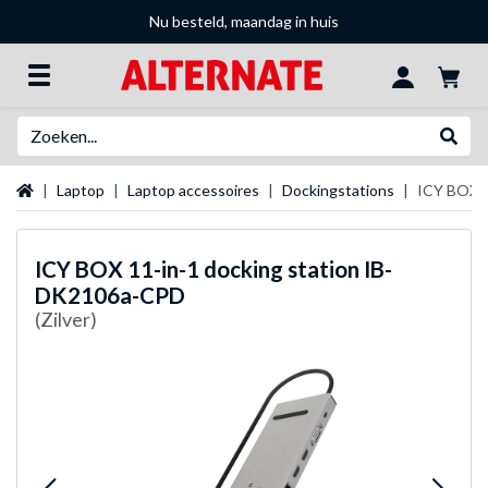
Nu besteld, maandag in huis
Zoeken
Websh
Startpagina
Laptop
Laptop accessoires
Dockingstations
ICY BOX 1
ICY BOX
11-in-1 docking station IB-
DK2106a-CPD
(Zilver)