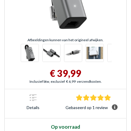
Afbeeldingen kunnen van het origineel afwijken.
€ 39,99
Inclusief btw, exclusief
€ 6,99
verzendkosten.
5.0 sterre
Gebaseerd op 1 review
Details
Op voorraad