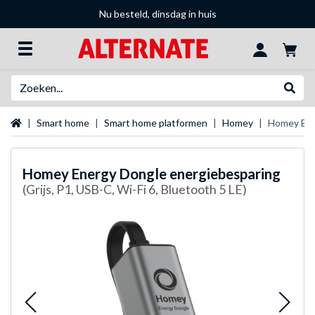
Nu besteld, dinsdag in huis
Zoeken
Websh
Startpagina
Smart home
Smart home platformen
Homey
Homey Ene
Homey
Energy Dongle energiebesparing
(Grijs, P1, USB-C, Wi-Fi 6, Bluetooth 5 LE)