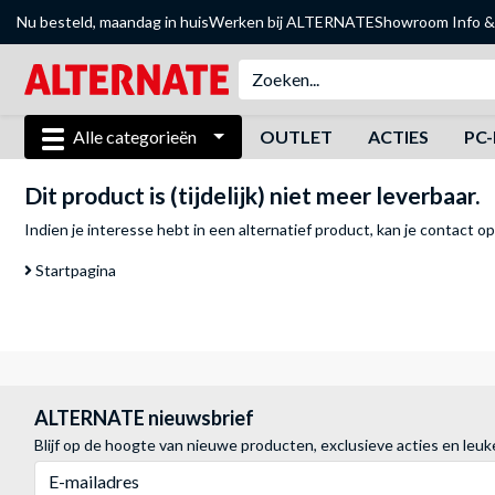
Nu besteld, maandag in huis
Werken bij ALTERNATE
Showroom
Info &
Alle categorieën
OUTLET
ACTIES
PC-
Dit product is (tijdelijk) niet meer leverbaar.
Indien je interesse hebt in een alternatief product, kan je
contact o
Startpagina
ALTERNATE nieuwsbrief
Blijf op de hoogte van nieuwe producten, exclusieve acties en leuk
E-mailadres