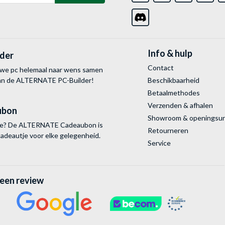
Info & hulp
lder
Contact
uwe pc helemaal naar wens samen
van de ALTERNATE
PC-Builder!
Beschikbaarheid
Betaalmethodes
Verzenden & afhalen
ubon
Showroom & openingsu
tie? De ALTERNATE Cadeaubon is
Retourneren
cadeautje voor elke gelegenheid.
Service
 een review