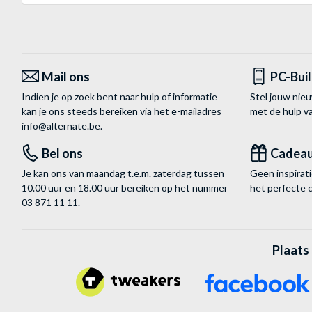
Mail ons
PC-Bui
Indien je op zoek bent naar hulp of informatie
Stel jouw nie
kan je ons steeds bereiken via het
e-mailadres
met de hulp 
info@alternate.be
.
Bel ons
Cadea
Je kan ons van maandag t.e.m. zaterdag tussen
Geen inspira
10.00 uur en 18.00 uur bereiken op het nummer
het perfecte 
03 871 11 11
.
Plaats