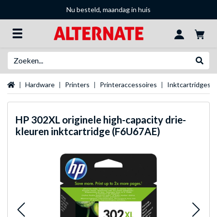
Nu besteld, maandag in huis
Zoeken
Websh
Startpagina
Hardware
Printers
Printeraccessoires
Inktcartridges
HP
302XL originele high-capacity drie-
kleuren inktcartridge (F6U67AE)