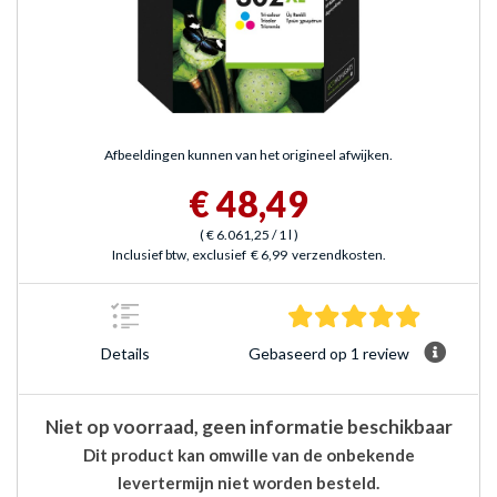
Afbeeldingen kunnen van het origineel afwijken.
€ 48,49
(
€ 6.061,25
/ 1 l
)
Inclusief btw, exclusief
€ 6,99
verzendkosten.
5.0 sterre
Gebaseerd op 1 review
Details
Niet op voorraad, geen informatie beschikbaar
Dit product kan omwille van de onbekende
levertermijn niet worden besteld.