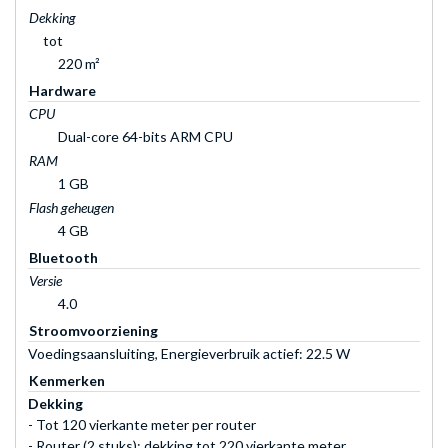
Dekking
tot
220 m²
Hardware
CPU
Dual-core 64-bits ARM CPU
RAM
1 GB
Flash geheugen
4 GB
Bluetooth
Versie
4.0
Stroomvoorziening
Voedingsaansluiting, Energieverbruik actief: 22.5 W
Kenmerken
Dekking
- Tot 120 vierkante meter per router
- Router (2 stuks): dekking tot 220 vierkante meter