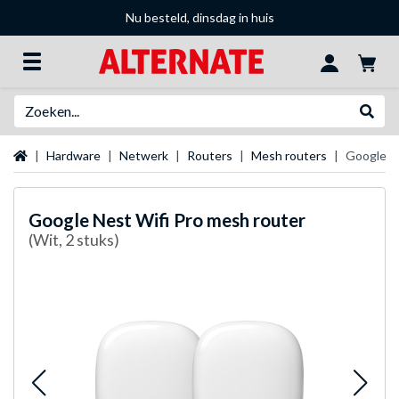
Nu besteld, dinsdag in huis
Zoeken
Websh
Startpagina
Hardware
Netwerk
Routers
Mesh routers
Google Ne
Google
Nest Wifi Pro mesh router
(Wit, 2 stuks)