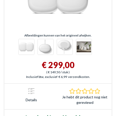
Afbeeldingen kunnen van het origineel afwijken.
€ 299,00
(
€ 149,50
/ stuk
)
Inclusief btw, exclusief
€ 6,99
verzendkosten.
0.0 sterr
Je hebt dit product nog niet
Details
gereviewd