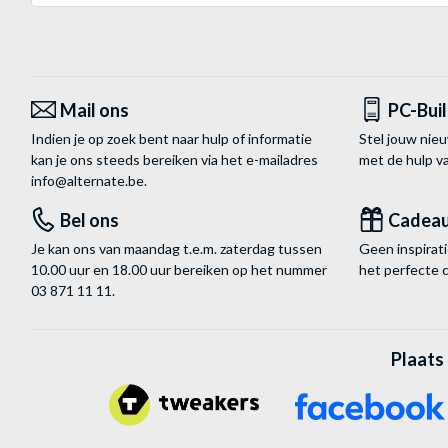
Mail ons
PC-Bui
Indien je op zoek bent naar hulp of informatie
Stel jouw nie
kan je ons steeds bereiken via het
e-mailadres
met de hulp 
info@alternate.be
.
Bel ons
Cadea
Je kan ons van maandag t.e.m. zaterdag tussen
Geen inspira
10.00 uur en 18.00 uur bereiken op het nummer
het perfecte 
03 871 11 11
.
Plaats