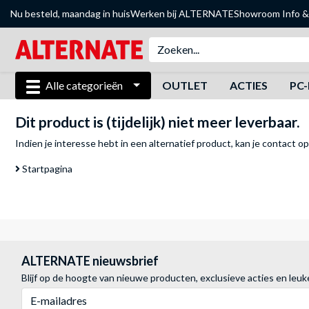
Nu besteld, maandag in huis
Werken bij ALTERNATE
Showroom
Info &
Alle categorieën
OUTLET
ACTIES
PC-
Dit product is (tijdelijk) niet meer leverbaar.
Indien je interesse hebt in een alternatief product, kan je
contact o
Startpagina
ALTERNATE nieuwsbrief
Blijf op de hoogte van nieuwe producten, exclusieve acties en leuk
E-mailadres