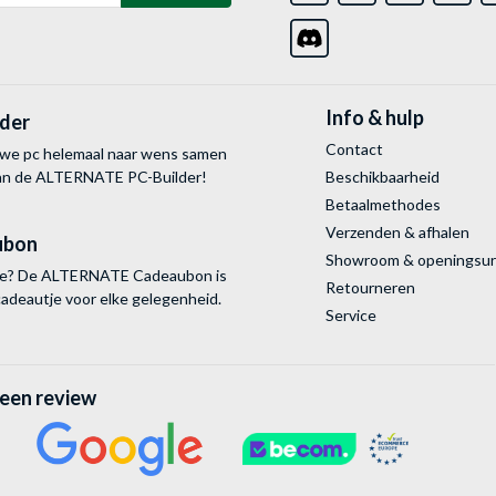
Info & hulp
lder
Contact
uwe pc helemaal naar wens samen
van de ALTERNATE
PC-Builder!
Beschikbaarheid
Betaalmethodes
Verzenden & afhalen
ubon
Showroom & openingsu
tie? De ALTERNATE Cadeaubon is
Retourneren
cadeautje voor elke gelegenheid.
Service
 een review