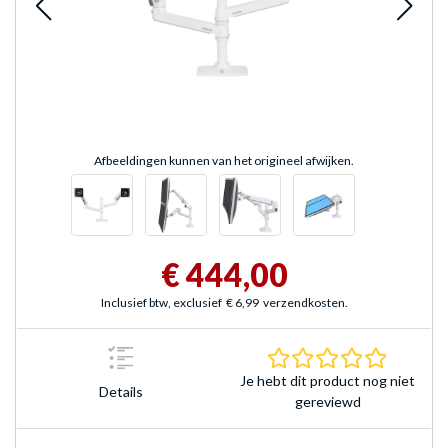
Afbeeldingen kunnen van het origineel afwijken.
€ 444,00
Inclusief btw, exclusief
€ 6,99
verzendkosten.
0.0 sterr
Je hebt dit product nog niet
Details
gereviewd