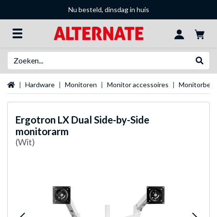
Nu besteld, dinsdag in huis
Zoeken
Websh
Startpagina
Hardware
Monitoren
Monitor accessoires
Monitorbeug
Ergotron
LX Dual Side-by-Side
monitorarm
(Wit)