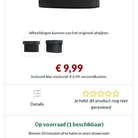
Afbeeldingen kunnen van het origineel afwijken.
€ 9,99
Inclusief btw, exclusief
€ 6,99
verzendkosten.
0.0 sterr
Je hebt dit product nog niet
Details
gereviewd
Op voorraad
(1 beschikbaar)
Binnen 30 minuten af te halen in onze showroom