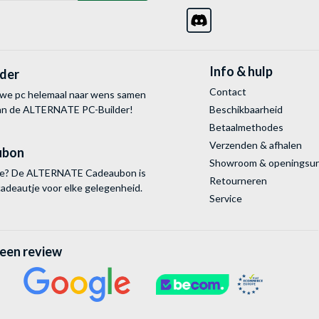
Info & hulp
lder
Contact
uwe pc helemaal naar wens samen
van de ALTERNATE
PC-Builder!
Beschikbaarheid
Betaalmethodes
Verzenden & afhalen
ubon
Showroom & openingsu
tie? De ALTERNATE Cadeaubon is
Retourneren
cadeautje voor elke gelegenheid.
Service
 een review