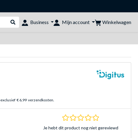
Winkelwagen
Business
Mijn account
Webshop doorzoeken
 exclusief
€ 6,99
verzendkosten.
0.0 sterren Gebasee
Je hebt dit product nog niet gereviewd