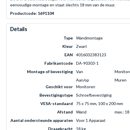
eenvoudige montage en staat slechts 18 mm van de muur.
Productcode: 1691104
Details
Type
Wandmontage
Kleur
Zwart
EAN
4016032383123
Fabrikantcode
DA-90303-1
Montage of bevestiging
Van
Monitor
Aan/op
Muren
Geschikt voor
Monitoren
Bevestigingstype
Schroefbevestiging
VESA-standaard
75 x 75 mm, 100 x 200 mm
Afstand
Wand
max.: 1
Aantal ondersteunde apparaten
Voor 1 Apparaat
Draagkracht
18 kg