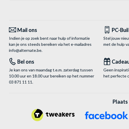
Mail ons
PC-Bui
Indien je op zoek bent naar hulp of informatie
Stel jouw nie
kan je ons steeds bereiken via het
e-mailadres
met de hulp 
info@alternate.be
.
Bel ons
Cadea
Je kan ons van maandag t.e.m. zaterdag tussen
Geen inspira
10.00 uur en 18.00 uur bereiken op het nummer
het perfecte 
03 871 11 11
.
Plaats