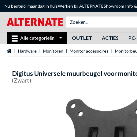
Nu besteld, maandag in huis
Werken bij ALTERNATE
Showroom
Info &
Alle categorieën
OUTLET
ACTIES
PC-
Startpagina
Hardware
Monitoren
Monitor accessoires
Monitorbeu
Digitus
Universele muurbeugel voor moni
(Zwart)