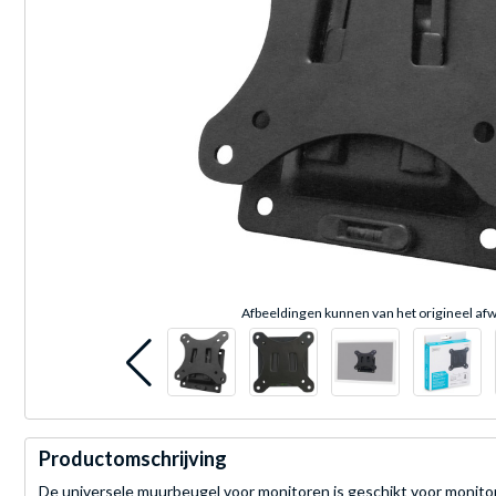
Afbeeldingen kunnen van het origineel afw
Productomschrijving
De universele muurbeugel voor monitoren is geschikt voor monito