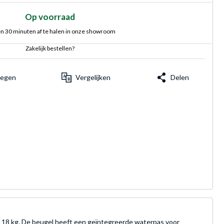
Op voorraad
n 30 minuten af te halen in onze showroom
Zakelijk bestellen?
voegen
Vergelijken
Delen
n 18 kg. De beugel heeft een geïntegreerde waterpas voor