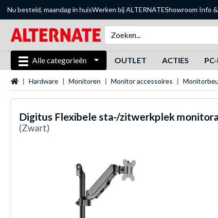
Nu besteld, maandag in huis
Werken bij ALTERNATE
Showroom
Info &
Alle categorieën
OUTLET
ACTIES
PC-
Startpagina
Hardware
Monitoren
Monitor accessoires
Monitorbeu
Digitus
Flexibele sta-/zitwerkplek monitor
(Zwart)