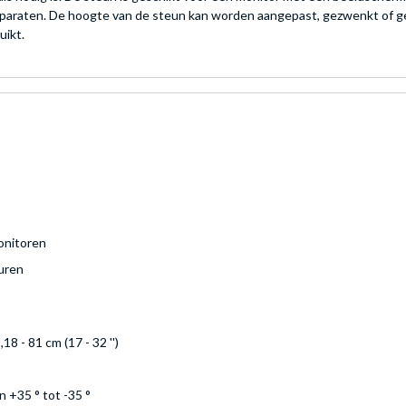
pparaten. De hoogte van de steun kan worden aangepast, gezwenkt of ge
uikt.
nitoren
uren
,18 - 81 cm (17 - 32 '')
n +35 ° tot -35 °