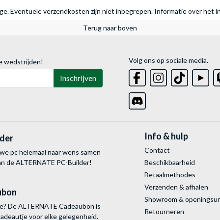
rage. Eventuele verzendkosten zijn niet inbegrepen.
Informatie over het i
Terug naar boven
Volg ons op sociale media.
e wedstrijden!
Inschrijven
Info & hulp
lder
Contact
uwe pc helemaal naar wens samen
van de ALTERNATE
PC-Builder!
Beschikbaarheid
Betaalmethodes
Verzenden & afhalen
ubon
Showroom & openingsu
tie? De ALTERNATE Cadeaubon is
Retourneren
cadeautje voor elke gelegenheid.