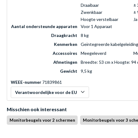
Draaibaar
± 
Zwenkbaar
± 
Hoogte verstelbaar
Ja
Aantal ondersteunde apparaten
Voor 1 Apparaat
Draagkracht
8 kg
Kenmerken
Geïntegreerde kabelgeleiding
Accessoires
Meegeleverd
Mo
Afmetingen
Breedte: 53 cm x Hoogte: 94 
Gewicht
9,5 kg
WEEE-nummer
71839861
Verantwoordelijke voor de EU
Misschien ook interessant
Monitorbeugels voor 2 schermen
Monitorbeugels voor 3 sch