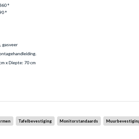
360 °
90 °
, gasveer
ntagehandleiding.
cm x Diepte: 70 cm
ermen
Tafelbevestiging
Monitorstandaards
Muurbevestigin