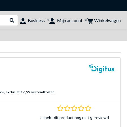
Winkelwagen
Business
Mijn account
Webshop doorzoeken
btw, exclusief
€ 6,99
verzendkosten.
0.0 sterren Gebasee
Je hebt dit product nog niet gereviewd