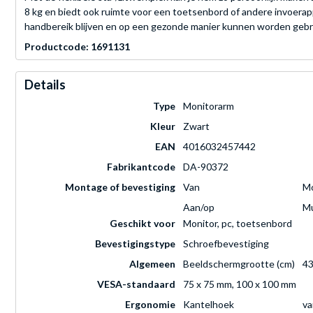
8 kg en biedt ook ruimte voor een toetsenbord of andere invoera
handbereik blijven en op een gezonde manier kunnen worden gebr
Productcode: 1691131
Details
Type
Monitorarm
Kleur
Zwart
EAN
4016032457442
Fabrikantcode
DA-90372
Montage of bevestiging
Van
Mo
Aan/op
M
Geschikt voor
Monitor, pc, toetsenbord
Bevestigingstype
Schroefbevestiging
Algemeen
Beeldschermgrootte (cm)
43
VESA-standaard
75 x 75 mm, 100 x 100 mm
Ergonomie
Kantelhoek
va