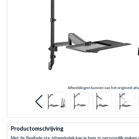
Afbeeldingen kunnen van het origineel afw
Productomschrijving
Met de flexibele sta-/zitwerkplek kan je hem zo persoonlijk maken