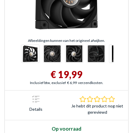
Afbeeldingen kunnen van het origineel afwijken.
€ 19,99
Inclusief btw, exclusief
€ 6,99
verzendkosten.
0.0 sterr
Je hebt dit product nog niet
Details
gereviewd
Op voorraad