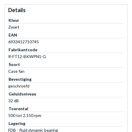
Details
Kleur
Zwart
EAN
6933412710745
Fabrikantcode
R-FT12-BKWPN1-G
Soort
Case fan
Bevestiging
geschroefd
Geluidsniveau
32 dB
Toerental
500 tot 2.150 rpm
Lagering
FDB - fluid dynamic bearing