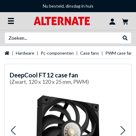
Nu besteld, dinsdag in huis
Zoeken
Websh
Startpagina
Hardware
Pc-componenten
Case fans
PWM case fans
DeepCool
FT12 case fan
(Zwart, 120 x 120 x 25 mm, PWM)