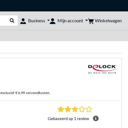
Winkelwagen
Business
Mijn account
Webshop doorzoeken
 exclusief
€ 6,99
verzendkosten.
3.0 sterren Gebasee
Gebaseerd op 1 review