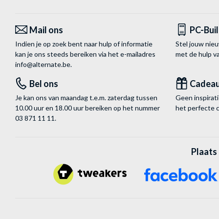
Mail ons
PC-Bui
Indien je op zoek bent naar hulp of informatie
Stel jouw nie
kan je ons steeds bereiken via het
e-mailadres
met de hulp 
info@alternate.be
.
Bel ons
Cadea
Je kan ons van maandag t.e.m. zaterdag tussen
Geen inspira
10.00 uur en 18.00 uur bereiken op het nummer
het perfecte 
03 871 11 11
.
Plaats