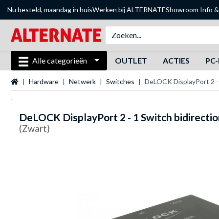
Nu besteld, maandag in huis
Werken bij ALTERNATE
Showroom
Info &
Alle categorieën
OUTLET
ACTIES
PC-
Startpagina
Hardware
Netwerk
Switches
DeLOCK DisplayPort 2 - 
DeLOCK
DisplayPort 2 - 1 Switch bidirecti
(Zwart)