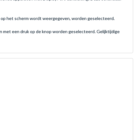
dat op het scherm wordt weergegeven, worden geselecteerd.
 met een druk op de knop worden geselecteerd. Gelijktijdige