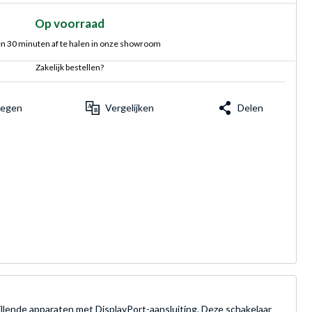
Op voorraad
n 30 minuten af te halen in onze showroom
Zakelijk bestellen?
voegen
Vergelijken
Delen
illende apparaten met DisplayPort-aansluiting. Deze schakelaar