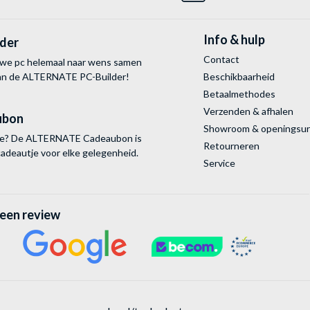
Info & hulp
lder
Contact
uwe pc helemaal naar wens samen
van de ALTERNATE
PC-Builder!
Beschikbaarheid
Betaalmethodes
Verzenden & afhalen
ubon
Showroom & openingsu
tie? De ALTERNATE Cadeaubon is
Retourneren
cadeautje voor elke gelegenheid.
Service
 een review