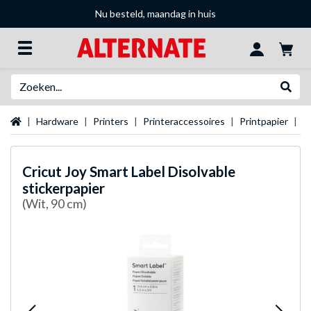
Nu besteld, maandag in huis
Zoeken
Websh
Startpagina
Hardware
Printers
Printeraccessoires
Printpapier
C
Cricut
Joy Smart Label Disolvable
stickerpapier
(Wit, 90 cm)