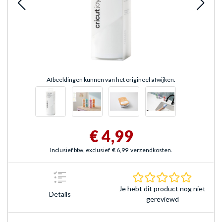
Afbeeldingen kunnen van het origineel afwijken.
€ 4,99
Inclusief btw, exclusief
€ 6,99
verzendkosten.
0.0 sterr
Je hebt dit product nog niet
Details
gereviewd