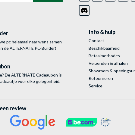
Info & hulp
lder
Contact
uwe pc helemaal naar wens samen
van de ALTERNATE
PC-Builder!
Beschikbaarheid
Betaalmethodes
Verzenden & afhalen
ubon
Showroom & openingsu
tie? De ALTERNATE Cadeaubon is
Retourneren
cadeautje voor elke gelegenheid.
Service
 een review