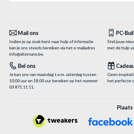
Mail ons
PC-Bui
Indien je op zoek bent naar hulp of informatie
Stel jouw nie
kan je ons steeds bereiken via het
e-mailadres
met de hulp 
info@alternate.be
.
Bel ons
Cadea
Je kan ons van maandag t.e.m. zaterdag tussen
Geen inspira
10.00 uur en 18.00 uur bereiken op het nummer
het perfecte 
03 871 11 11
.
Plaats