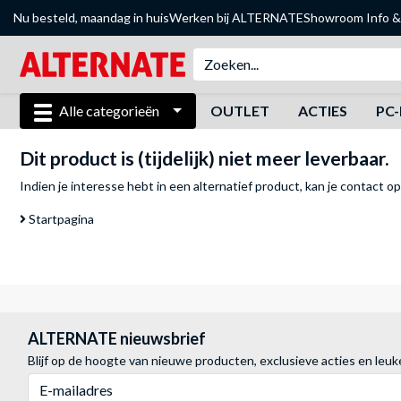
Nu besteld, maandag in huis
Werken bij ALTERNATE
Showroom
Info &
Alle categorieën
OUTLET
ACTIES
PC-
Dit product is (tijdelijk) niet meer leverbaar.
Indien je interesse hebt in een alternatief product, kan je
contact o
Startpagina
ALTERNATE nieuwsbrief
Blijf op de hoogte van nieuwe producten, exclusieve acties en leuk
E-mailadres