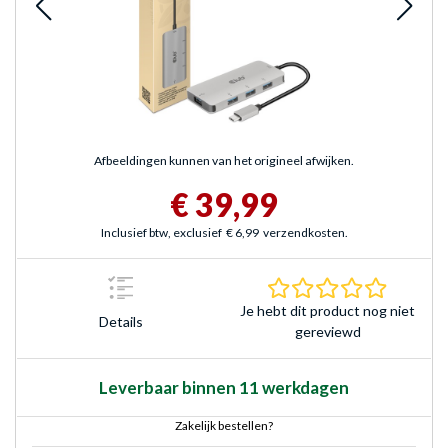
Afbeeldingen kunnen van het origineel afwijken.
€ 39,99
Inclusief btw, exclusief
€ 6,99
verzendkosten.
0.0 sterr
Je hebt dit product nog niet
Details
gereviewd
Leverbaar binnen 11 werkdagen
Zakelijk bestellen?