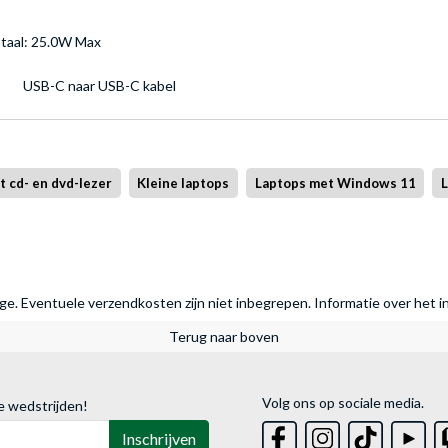
taal: 25.0W Max
USB-C naar USB-C kabel
 cd- en dvd-lezer
Kleine laptops
Laptops met Windows 11
L
rage. Eventuele verzendkosten zijn niet inbegrepen.
Informatie over het i
Terug naar boven
Volg ons op sociale media.
e wedstrijden!
Inschrijven