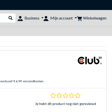
Winkelwagen
Business
Mijn account
Webshop doorzoeken
 exclusief
€ 6,99
verzendkosten.
0.0 sterren Gebasee
Je hebt dit product nog niet gereviewd