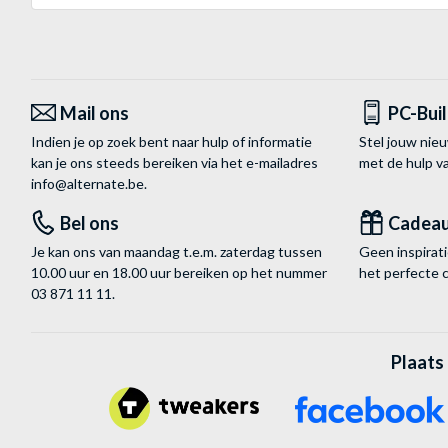
Mail ons
PC-Bui
Indien je op zoek bent naar hulp of informatie
Stel jouw nie
kan je ons steeds bereiken via het
e-mailadres
met de hulp 
info@alternate.be
.
Bel ons
Cadea
Je kan ons van maandag t.e.m. zaterdag tussen
Geen inspira
10.00 uur en 18.00 uur bereiken op het nummer
het perfecte 
03 871 11 11
.
Plaats