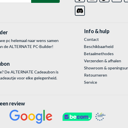
Info & hulp
lder
Contact
uwe pc helemaal naar wens samen
van de ALTERNATE
PC-Builder!
Beschikbaarheid
Betaalmethodes
Verzenden & afhalen
ubon
Showroom & openingsu
tie? De ALTERNATE Cadeaubon is
Retourneren
cadeautje voor elke gelegenheid.
Service
 een review