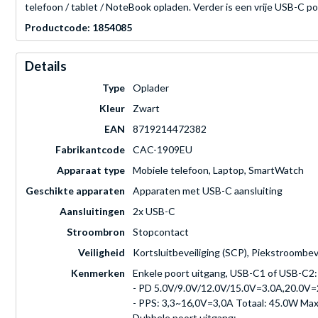
telefoon / tablet / NoteBook opladen. Verder is een vrije USB-C p
Productcode: 1854085
Details
Type
Oplader
Kleur
Zwart
EAN
8719214472382
Fabrikantcode
CAC-1909EU
Apparaat type
Mobiele telefoon, Laptop, SmartWatch
Geschikte apparaten
Apparaten met USB-C aansluiting
Aansluitingen
2x USB-C
Stroombron
Stopcontact
Veiligheid
Kortsluitbeveiliging (SCP), Piekstroombe
Kenmerken
Enkele poort uitgang, USB-C1 of USB-C2:
- PD 5.0V/9.0V/12.0V/15.0V=3.0A,20.0V
- PPS: 3,3~16,0V=3,0A Totaal: 45.0W Ma
Dubbele poort uitgang: