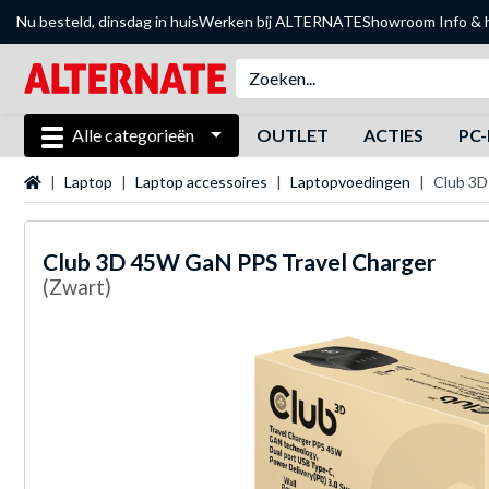
Nu besteld, dinsdag in huis
Werken bij ALTERNATE
Showroom
Info & 
Alle categorieën
OUTLET
ACTIES
PC-
Startpagina
Laptop
Laptop accessoires
Laptopvoedingen
Club 3D
Club 3D
45W GaN PPS Travel Charger
(Zwart)