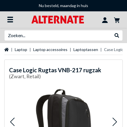
Nu besteld, maandag in huis
Zoeken
Websh
Startpagina
Laptop
Laptop accessoires
Laptoptassen
Case Logic 
Case Logic
Rugtas VNB-217 rugzak
(Zwart, Retail)