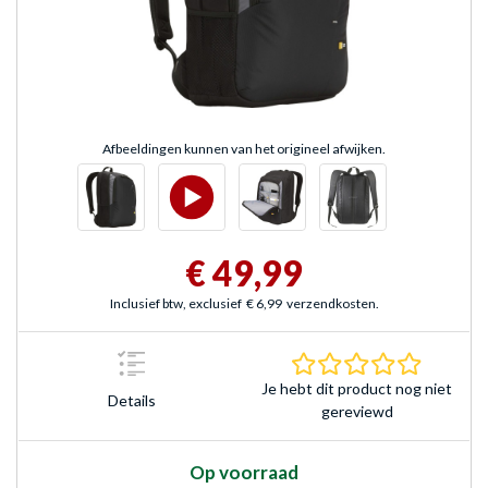
Afbeeldingen kunnen van het origineel afwijken.
€ 49,99
Inclusief btw, exclusief
€ 6,99
verzendkosten.
0.0 sterr
Je hebt dit product nog niet
Details
gereviewd
Op voorraad