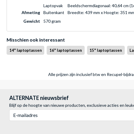
Laptopvak
Beeldschermdiagonaal: 40,64 cm (16 
Afmeting
Buitenkant
Breedte: 439 mm x Hoogte: 351 mm
Gewicht
570 gram
Misschien ook interessant
14" laptoptassen
16" laptoptassen
15" laptoptassen
L
Alle prijzen zijn inclusief btw en Recupel-bijd
ALTERNATE nieuwsbrief
Blijf op de hoogte van nieuwe producten, exclusieve acties en leuk
E-mailadres