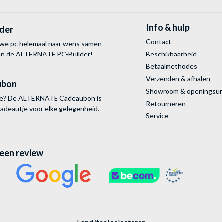
Info & hulp
lder
Contact
uwe pc helemaal naar wens samen
van de ALTERNATE
PC-Builder!
Beschikbaarheid
Betaalmethodes
Verzenden & afhalen
ubon
Showroom & openingsu
tie? De ALTERNATE Cadeaubon is
Retourneren
cadeautje voor elke gelegenheid.
Service
 een review
Land/taal selecteren