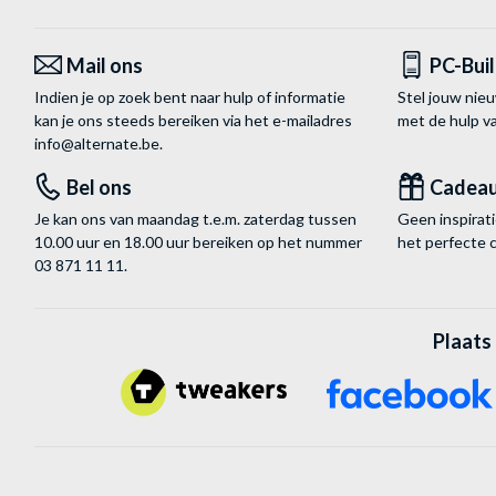
Mail ons
PC-Bui
Indien je op zoek bent naar hulp of informatie
Stel jouw nie
kan je ons steeds bereiken via het
e-mailadres
met de hulp 
info@alternate.be
.
Bel ons
Cadea
Je kan ons van maandag t.e.m. zaterdag tussen
Geen inspira
10.00 uur en 18.00 uur bereiken op het nummer
het perfecte 
03 871 11 11
.
Plaats