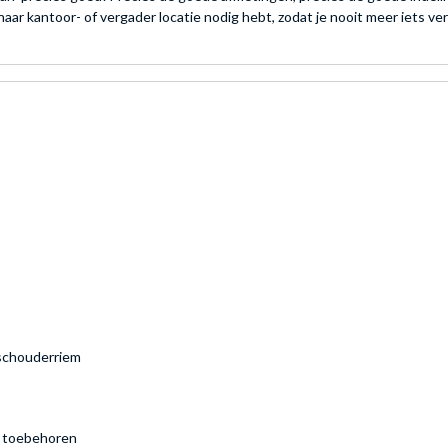
aar kantoor- of vergader locatie nodig hebt, zodat je nooit meer iets v
schouderriem
r toebehoren