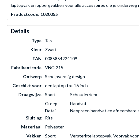
laptopvak en opbergvakken voor alle accessoires die je onderweg n
Productcode: 1020055
Details
Type
Tas
Kleur
Zwart
EAN
0085854224109
Fabrikantcode
VNCI215
Ontwerp
Schelpvormig design
Geschikt voor
een laptop tot 16 inch
Draagwijze
Soort
Schouderriem
Greep
Handvat
Detail
Neopreen handvat en afneembare 
Sluiting
Rits
Materiaal
Polyester
Vakken
Soort
Versterkte laptopvak, Voorvak voo