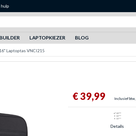
 hulp
Zoeken
BUILDER
LAPTOPKIEZER
BLOG
 16" Laptoptas VNCI215
€ 39,99
Inclusief btw,
Details