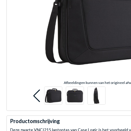
Afbeeldingen kunnen van het origineel afw
Productomschrijving
Deze zwarte VNCI215 laptoptas van Case Logic is het voorbeeld v