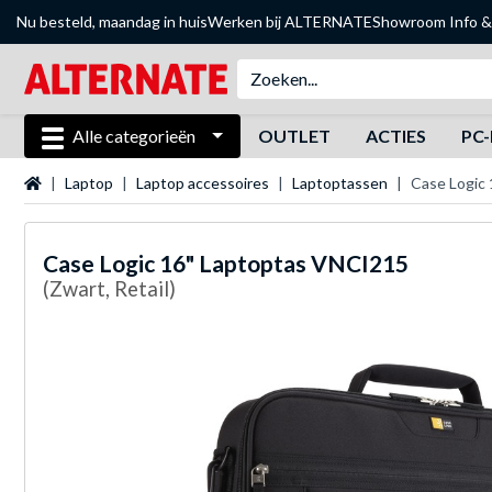
Nu besteld, maandag in huis
Werken bij ALTERNATE
Showroom
Info &
Alle categorieën
OUTLET
ACTIES
PC-
Startpagina
Laptop
Laptop accessoires
Laptoptassen
Case Logic
Case Logic
16" Laptoptas VNCI215
(Zwart, Retail)