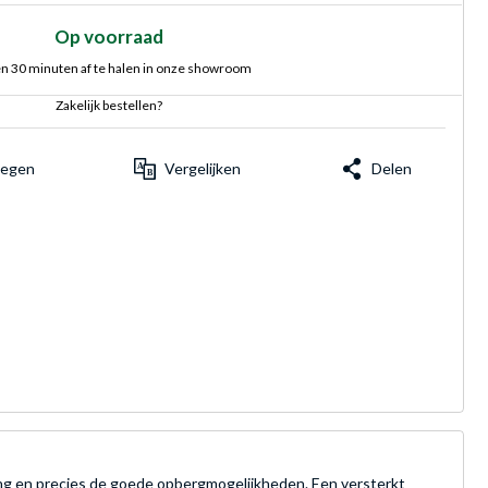
Op voorraad
n 30 minuten af te halen in onze showroom
Zakelijk bestellen?
voegen
Vergelijken
Delen
ing en precies de goede opbergmogelijkheden. Een versterkt