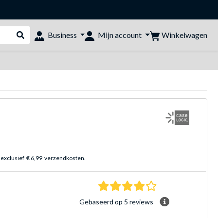
Winkelwagen
Business
Mijn account
Webshop doorzoeken
 exclusief
€ 6,99
verzendkosten.
4.2 sterren Gebasee
Gebaseerd op 5 reviews