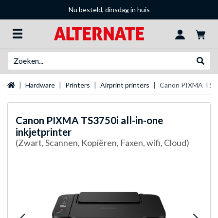
Nu besteld, dinsdag in huis
Zoeken
Websh
Startpagina
Hardware
Printers
Airprint printers
Canon PIXMA TS3750
Canon
PIXMA TS3750i all-in-one
inkjetprinter
(Zwart, Scannen, Kopiëren, Faxen, wifi, Cloud)