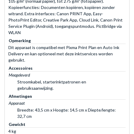
105 g/m² (normaal papier), tot 275 g/m² (fotopapier).
Kopieerfuncties: Documenten kopiëren, kopiëren zonder
witrand. Extra interfaces: Canon PRINT App, Easy-
PhotoPrint Editor, Creative Park App, Cloud Link, Canon Print
Service Plugin (Android), toegangspuntmodus. PictBridge via
WLAN
Opmerking
Dit apparaat is compatibel met Pixma Print Plan en Auto Ink
Delivery en kan optioneel met deze inktservices worden
gebruikt.
Accessoires
Meegeleverd
Stroomkabel, starterinktpatronen en
gebruiksaanwijzing.
Afmetingen
Apparaat
Breedte: 43,5 cm x Hoogte: 14,5 cm x Diepte/lengte:
32,7 cm
Gewicht
4 kg