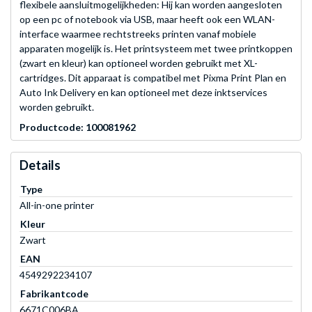
flexibele aansluitmogelijkheden: Hij kan worden aangesloten
op een pc of notebook via USB, maar heeft ook een WLAN-
interface waarmee rechtstreeks printen vanaf mobiele
apparaten mogelijk is. Het printsysteem met twee printkoppen
(zwart en kleur) kan optioneel worden gebruikt met XL-
cartridges. Dit apparaat is compatibel met Pixma Print Plan en
Auto Ink Delivery en kan optioneel met deze inktservices
worden gebruikt.
Productcode: 100081962
Details
Type
All-in-one printer
Kleur
Zwart
EAN
4549292234107
Fabrikantcode
6671C006BA