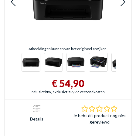
Afbeeldingen kunnen van het origineel afwijken.
€ 54,90
Inclusief btw, exclusief
€ 6,99
verzendkosten.
0.0 sterr
Je hebt dit product nog niet
Details
gereviewd