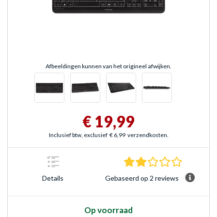
Afbeeldingen kunnen van het origineel afwijken.
€ 19,99
Inclusief btw, exclusief
€ 6,99
verzendkosten.
2.0 sterre
Gebaseerd op 2 reviews
Details
Op voorraad