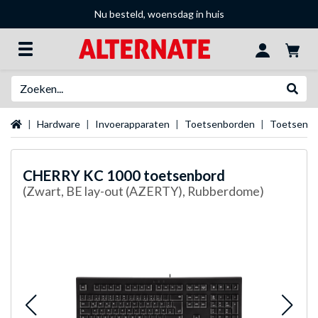
Nu besteld, woensdag in huis
Zoeken
Websh
Startpagina
Hardware
Invoerapparaten
Toetsenborden
Toetsenb
CHERRY
KC 1000 toetsenbord
(Zwart, BE lay-out (AZERTY), Rubberdome)