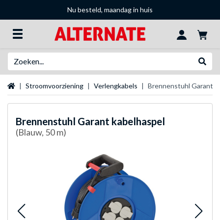
Nu besteld, maandag in huis
Zoeken
Websh
Startpagina
Stroomvoorziening
Verlengkabels
Brennenstuhl Garant k
Brennenstuhl
Garant kabelhaspel
(Blauw, 50 m)