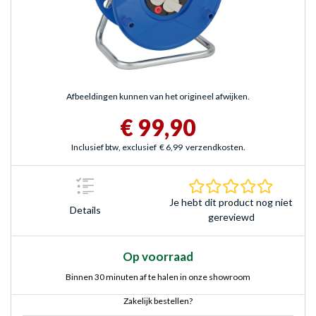
Afbeeldingen kunnen van het origineel afwijken.
€ 99,90
Inclusief btw, exclusief
€ 6,99
verzendkosten.
0.0 sterr
Je hebt dit product nog niet
Details
gereviewd
Op voorraad
Binnen 30 minuten af te halen in onze showroom
Zakelijk bestellen?