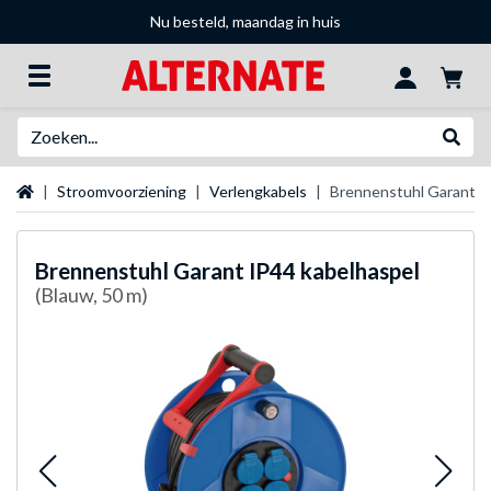
Nu besteld, maandag in huis
Zoeken
Websh
Startpagina
Stroomvoorziening
Verlengkabels
Brennenstuhl Garant I
Brennenstuhl
Garant IP44 kabelhaspel
(Blauw, 50 m)