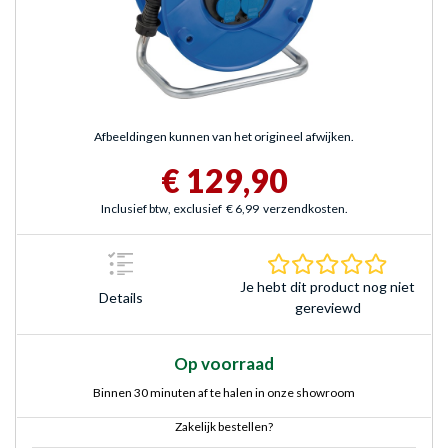
Afbeeldingen kunnen van het origineel afwijken.
€ 129,90
Inclusief btw, exclusief
€ 6,99
verzendkosten.
0.0 sterr
Je hebt dit product nog niet
Details
gereviewd
Op voorraad
Binnen 30 minuten af te halen in onze showroom
Zakelijk bestellen?