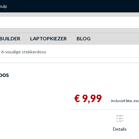
hulp
Zoeken
BUILDER
LAPTOPKIEZER
BLOG
e 6-voudige stekkerdoos
oos
€ 9,99
Inclusief btw, ex
Details