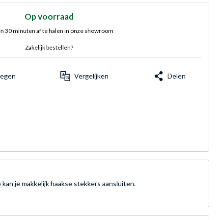
Op voorraad
n 30 minuten af te halen in onze showroom
Zakelijk bestellen?
voegen
Vergelijken
Delen
an je makkelijk haakse stekkers aansluiten.