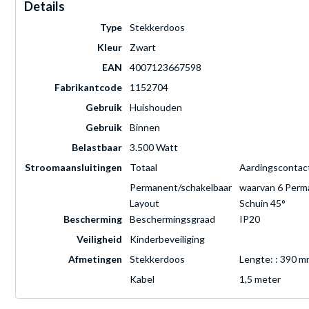
Details
Type
Stekkerdoos
Kleur
Zwart
EAN
4007123667598
Fabrikantcode
1152704
Gebruik
Huishouden
Gebruik
Binnen
Belastbaar
3.500 Watt
Stroomaansluitingen
Totaal
Aardingscontact
Permanent/schakelbaar
waarvan 6 Perma
Layout
Schuin 45°
Bescherming
Beschermingsgraad
IP20
Veiligheid
Kinderbeveiliging
Afmetingen
Stekkerdoos
Lengte: : 390 
Kabel
1,5 meter