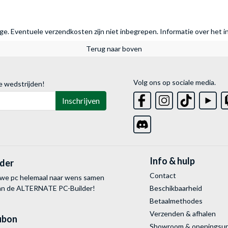
rage. Eventuele verzendkosten zijn niet inbegrepen.
Informatie over het i
Terug naar boven
Volg ons op sociale media.
e wedstrijden!
Inschrijven
Info & hulp
lder
Contact
uwe pc helemaal naar wens samen
van de ALTERNATE
PC-Builder!
Beschikbaarheid
Betaalmethodes
Verzenden & afhalen
ubon
Showroom & openingsu