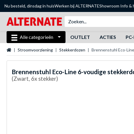
Nu besteld, dinsdag in huis
Werken bij ALTERNATE
Showroom
Info & 
Alle categorieën
OUTLET
ACTIES
PC-
Startpagina
Stroomvoorziening
Stekkerdozen
Brennenstuhl Eco-Lin
Brennenstuhl
Eco-Line 6-voudige stekkerd
(Zwart, 6x stekker)