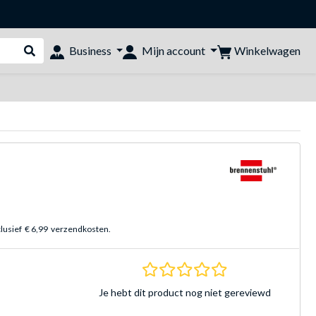
Winkelwagen
Business
Mijn account
Webshop doorzoeken
clusief
€ 6,99
verzendkosten.
0.0 sterren Gebasee
Je hebt dit product nog niet gereviewd