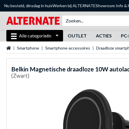
Nu besteld, dinsdag in huis
Werken bij ALTERNATE
Showroom
Info & 
Alle categorieën
OUTLET
ACTIES
PC-
Startpagina
Smartphone
Smartphone-accessoires
Draadloze smartp
Belkin
Magnetische draadloze 10W autola
(Zwart)