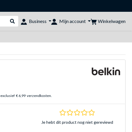
Winkelwagen
Business
Mijn account
Webshop doorzoeken
 exclusief
€ 6,99
verzendkosten.
0.0 sterren Gebasee
Je hebt dit product nog niet gereviewd