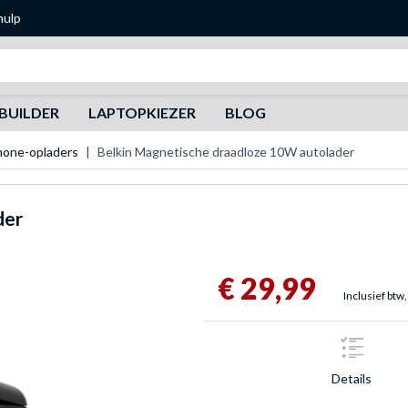
hulp
Zoeken
BUILDER
LAPTOPKIEZER
BLOG
hone-opladers
Belkin Magnetische draadloze 10W autolader
der
€ 29,99
Inclusief btw,
Details