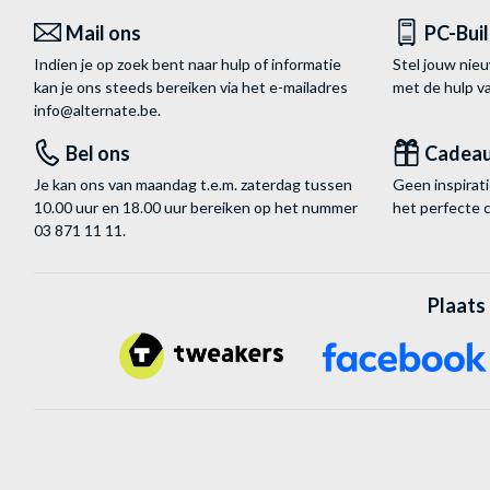
Mail ons
PC-Bui
Indien je op zoek bent naar hulp of informatie
Stel jouw nie
kan je ons steeds bereiken via het
e-mailadres
met de hulp 
info@alternate.be
.
Bel ons
Cadea
Je kan ons van maandag t.e.m. zaterdag tussen
Geen inspira
10.00 uur en 18.00 uur bereiken op het nummer
het perfecte 
03 871 11 11
.
Plaats