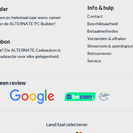
Info & hulp
lder
Contact
uwe pc helemaal naar wens samen
van de ALTERNATE
PC-Builder!
Beschikbaarheid
Betaalmethodes
Verzenden & afhalen
ubon
Showroom & openingsu
tie? De ALTERNATE Cadeaubon is
Retourneren
cadeautje voor elke gelegenheid.
Service
 een review
Land/taal selecteren