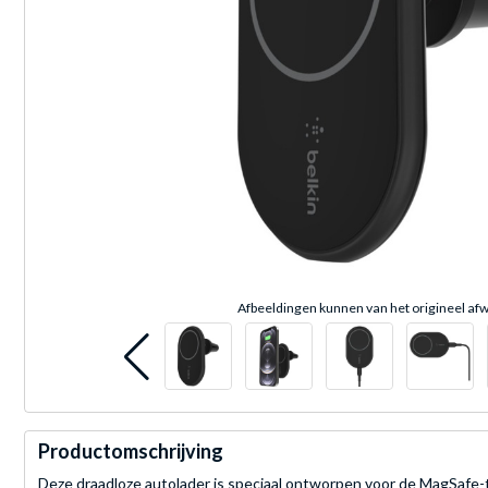
Afbeeldingen kunnen van het origineel afw
Productomschrijving
Deze draadloze autolader is speciaal ontworpen voor de MagSafe-te