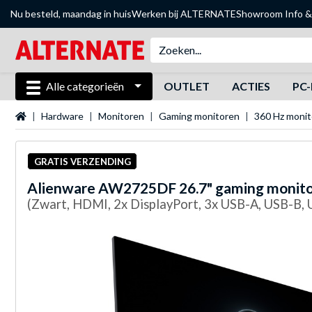
Nu besteld, maandag in huis
Werken bij ALTERNATE
Showroom
Info &
Alle categorieën
OUTLET
ACTIES
PC-
Startpagina
Hardware
Monitoren
Gaming monitoren
360 Hz moni
GRATIS VERZENDING
Alienware
AW2725DF 26.7" gaming monit
(Zwart, HDMI, 2x DisplayPort, 3x USB-A, USB-B,