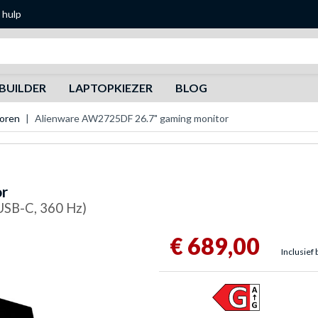
 hulp
Zoeken
BUILDER
LAPTOPKIEZER
BLOG
toren
Alienware AW2725DF 26.7" gaming monitor
or
 USB-C, 360 Hz)
€ 689,00
Inclusief 