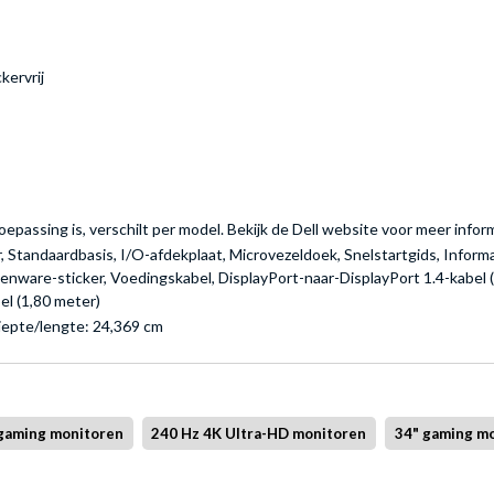
kervrij
toepassing is, verschilt per model. Bekijk de Dell website voor meer infor
 Standaardbasis, I/O-afdekplaat, Microvezeldoek, Snelstartgids, Informat
lienware-sticker, Voedingskabel, DisplayPort-naar-DisplayPort 1.4-kabel 
l (1,80 meter)
iepte/lengte: 24,369 cm
gaming monitoren
240 Hz 4K Ultra-HD monitoren
34" gaming m