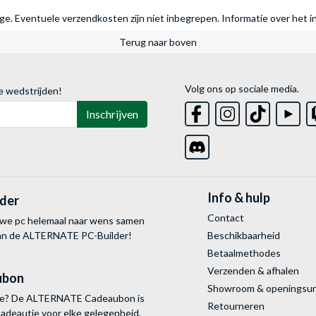
rage. Eventuele verzendkosten zijn niet inbegrepen.
Informatie over het i
Terug naar boven
Volg ons op sociale media.
e wedstrijden!
Inschrijven
Info & hulp
lder
Contact
uwe pc helemaal naar wens samen
van de ALTERNATE
PC-Builder!
Beschikbaarheid
Betaalmethodes
Verzenden & afhalen
ubon
Showroom & openingsu
tie? De ALTERNATE Cadeaubon is
Retourneren
cadeautje voor elke gelegenheid.