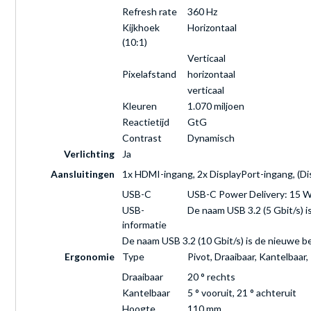
Refresh rate
360 Hz
Kijkhoek
Horizontaal
(10:1)
Verticaal
Pixelafstand
horizontaal
verticaal
Kleuren
1.070 miljoen
Reactietijd
GtG
Contrast
Dynamisch
Verlichting
Ja
Aansluitingen
1x HDMI-ingang, 2x DisplayPort-ingang, (Di
USB-C
USB-C Power Delivery: 15 
USB-
De naam USB 3.2 (5 Gbit/s) 
informatie
De naam USB 3.2 (10 Gbit/s) is de nieuwe 
Ergonomie
Type
Pivot, Draaibaar, Kantelbaar,
Draaibaar
20 ° rechts
Kantelbaar
5 ° vooruit, 21 ° achteruit
Hoogte
110 mm