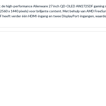
 de high-performance Alienware 27 inch QD-OLED AW2725DF gaming mo
2560 x 1440 pixels) voor briljante content. Met behulp van AMD FreeSy
heeft verder één HDMI-ingang en twee DisplayPort-ingangen, waardoor h