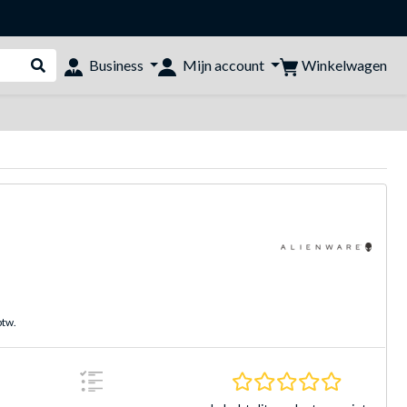
Winkelwagen
Business
Mijn account
Webshop doorzoeken
btw.
0.0 sterre