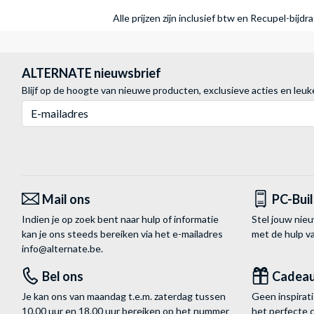
Alle prijzen zijn inclusief btw en Recupel-bijd
ALTERNATE nieuwsbrief
Blijf op de hoogte van nieuwe producten, exclusieve acties en leuk
E-mailadres
Mail ons
PC-Bui
Indien je op zoek bent naar hulp of informatie
Stel jouw nie
kan je ons steeds bereiken via het
e-mailadres
met de hulp 
info@alternate.be
.
Bel ons
Cadea
Je kan ons van maandag t.e.m. zaterdag tussen
Geen inspira
10.00 uur en 18.00 uur bereiken op het nummer
het perfecte 