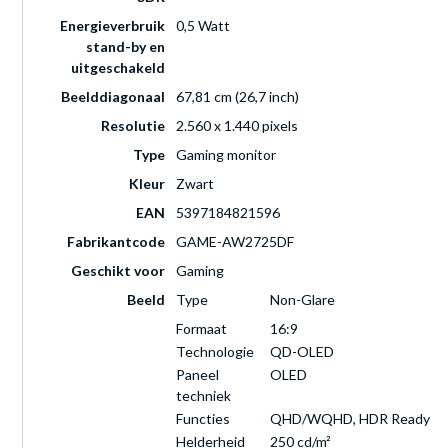
Energieverbruik
0,5 Watt
stand-by en
uitgeschakeld
Beelddiagonaal
67,81 cm (26,7 inch)
Resolutie
2.560 x 1.440 pixels
Type
Gaming monitor
Kleur
Zwart
EAN
5397184821596
Fabrikantcode
GAME-AW2725DF
Geschikt voor
Gaming
Beeld
Type
Non-Glare
Formaat
16:9
Technologie
QD-OLED
Paneel
OLED
techniek
Functies
QHD/WQHD, HDR Ready
Helderheid
250 cd/m²