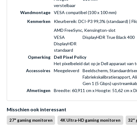
verstelbaar
Wandmontage
VESA compatibel (100 x 100 mm)
Kenmerken
Kleurbereik: DCI-P3 99,3% (standaard) | Flic
AMD FreeSync, Kensington-slot
VESA
DisplayHDR True Black 400
DisplayHDR
standaard
Opmerking
Dell Pixel Policy
Het pixelbeleid dat op je Dell apparaat van 
Accessoires
Meegeleverd
Beeldscherm, Standaardriser,
Fabriekskalibratierapport, A
Gen 1 (5 Gbps) upstreamkabe
Afmetingen
Breedte: 60,911 cm x Hoogte: 51,62 cm x D
Misschien ook interessant
27" gaming monitoren
4K Ultra-HD gaming monitoren
32" 