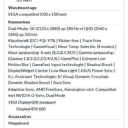
Wandmontage
VESA compatibel (100 x 100 mm)
Kenmerken
Dual-Mode: 5K (5120 x 2880) op 180 Hz of QHD (2560 x
1440) op 330 Hz
Kleurbereik (DCI-P3): 97% | Flicker-free | Trace Free
Technologie | GameVisual | Kleur Temp. Selectie: (8 modes) |
Kleur aanpassing: 6-axis (R,G,B,C,M,Y) | Gamma aanpassing :
(Gamma 1.8/2.0/2.2/2.4/2.6) | GamePlus | Extreme Low
Motion Blur | GameFast Input technologie | Shadow Boost |
DisplayWidget Center | Low Blue Light | ASUS Power Sync |
A.I. Assistant Technologie: AI Visual, Dynamic Crosshair,
Dynamic Shadow Boost | Aura Sync
Adaptive-Sync, AMD FreeSync, Kensington-slot, Compatibel
met NVIDIA G-Sync, Dual Mode
VESA DisplayHDR standaard
DisplayHDR 600
Accessoires
Meegeleverd