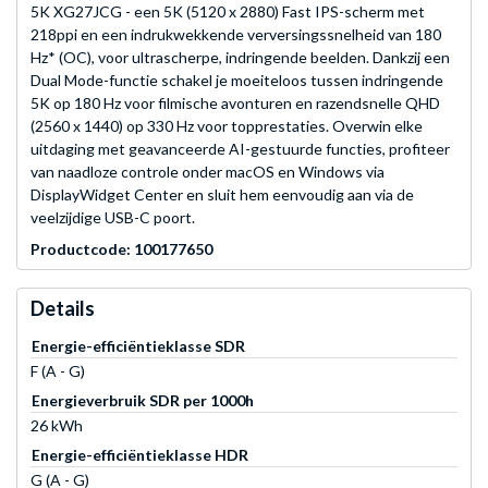
5K XG27JCG - een 5K (5120 x 2880) Fast IPS-scherm met
218ppi en een indrukwekkende verversingssnelheid van 180
Hz* (OC), voor ultrascherpe, indringende beelden. Dankzij een
Dual Mode-functie schakel je moeiteloos tussen indringende
5K op 180 Hz voor filmische avonturen en razendsnelle QHD
(2560 x 1440) op 330 Hz voor topprestaties. Overwin elke
uitdaging met geavanceerde AI-gestuurde functies, profiteer
van naadloze controle onder macOS en Windows via
DisplayWidget Center en sluit hem eenvoudig aan via de
veelzijdige USB-C poort.
Productcode: 100177650
Details
Energie-efficiëntieklasse SDR
F (A - G)
Energieverbruik SDR per 1000h
26 kWh
Energie-efficiëntieklasse HDR
G (A - G)