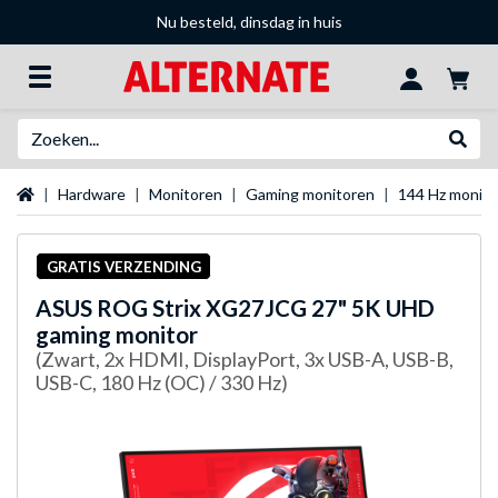
Nu besteld, dinsdag in huis
Zoeken
Websh
Startpagina
Hardware
Monitoren
Gaming monitoren
144 Hz monit
GRATIS VERZENDING
ASUS
ROG Strix XG27JCG 27" 5K UHD
gaming monitor
(Zwart, 2x HDMI, DisplayPort, 3x USB-A, USB-B,
USB-C, 180 Hz (OC) / 330 Hz)