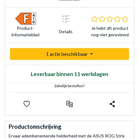
0.0 s
Je hebt dit product
Product­
Details
nog niet gereviewd
informatieblad
1 actie beschikbaar
Leverbaar binnen 11 werkdagen
Zakelijk bestellen?
Productomschrijving
Ervaar adembenemende helderheid met de ASUS ROG Strix