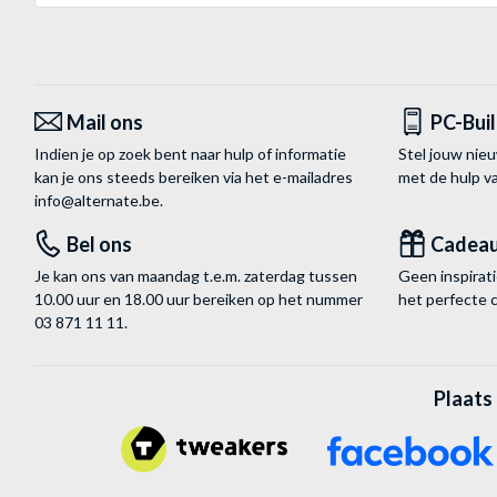
Mail ons
PC-Bui
Indien je op zoek bent naar hulp of informatie
Stel jouw nie
kan je ons steeds bereiken via het
e-mailadres
met de hulp 
info@alternate.be
.
Bel ons
Cadea
Je kan ons van maandag t.e.m. zaterdag tussen
Geen inspira
10.00 uur en 18.00 uur bereiken op het nummer
het perfecte 
03 871 11 11
.
Plaats