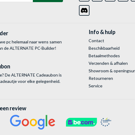
Info & hulp
lder
Contact
uwe pc helemaal naar wens samen
van de ALTERNATE
PC-Builder!
Beschikbaarheid
Betaalmethodes
Verzenden & afhalen
ubon
Showroom & openingsu
tie? De ALTERNATE Cadeaubon is
Retourneren
cadeautje voor elke gelegenheid.
Service
 een review