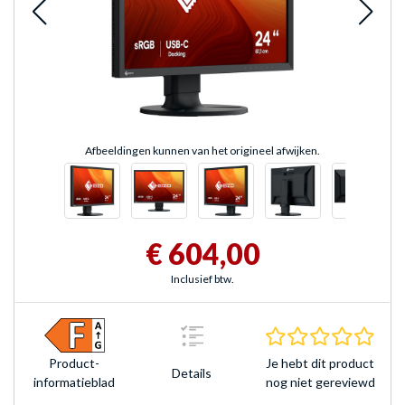
Afbeeldingen kunnen van het origineel afwijken.
€ 604,00
Inclusief btw.
0.0 s
Je hebt dit product
Product­
Details
nog niet gereviewd
informatieblad