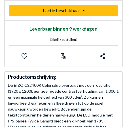
1 actie beschikbaar
Leverbaar binnen 9 werkdagen
Zakelijk bestellen?
Productomschrijving
De EIZO CS2400R ColorEdge overtuigt met een resolutie
(1920 x 1200), een zeer goede contrastverhouding van 1.000:1
en een maximale helderheid van 300 cd/m². Zo kunnen
bijvoorbeeld grafieken en afbeeldingen tot op de pixel
nauwkeurig worden bewerkt. Bovendien zijn de
tekstcontouren helder en nauwkeurig. De LCD-module met
IPS-paneel (Wide Gamut) biedt een kijkhoek van 178°.
Hierdoor blijven kleurtinten en contrasten stabiel in het