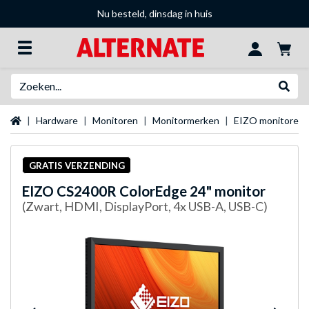
Nu besteld, dinsdag in huis
Zoeken
Websh
Startpagina
Hardware
Monitoren
Monitormerken
EIZO monitoren
GRATIS VERZENDING
EIZO
CS2400R ColorEdge 24" monitor
(Zwart, HDMI, DisplayPort, 4x USB-A, USB-C)